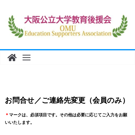
コ
ン
テ
ン
ツ
へ
ス
キ
ッ
プ
お問合せ／ご連絡先変更（会員のみ）
＊
マークは、必須項目です。その他は必要に応じてご入力をお願
いいたします。