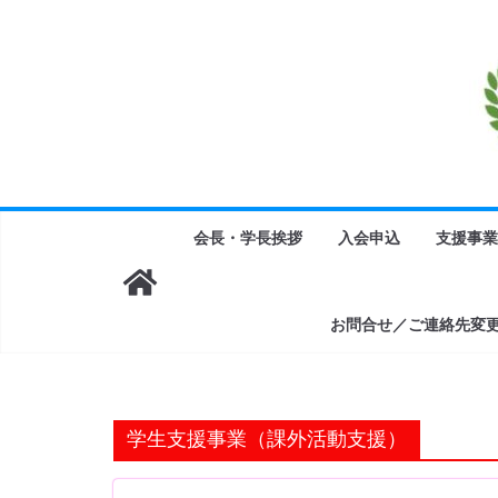
コ
ン
テ
ン
ツ
へ
ス
キ
会長・学長挨拶
入会申込
支援事業
ッ
プ
お問合せ／ご連絡先変
学生支援事業（課外活動支援）