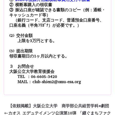
② 横断幕購入の領収書
③ 振込口座が確認できる書類のコピー（例：通帳・
キャッシュカード等）
（銀行コード、支店コード、普通預金口座番号、
口座名義（半角ﾌﾘｶﾞﾅ）が必要です。）
(2) 交付金額
上限を3万円とする。
(3) 提出期限
領収書期日の1ヶ月以内とする。
３ お問合せ
大阪公立大学教育後援会
TEL ：06-6605-3420
MAIL : club-shien2@omu-esa.org
【依頼掲載】大阪公立大学 商学部公共経営学科×劇団
カオス エデュテイメンツ公演第10弾 「継ぐまちファク