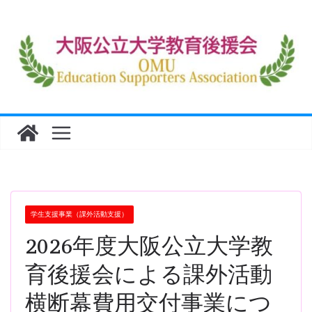
コ
ン
テ
ン
ツ
へ
ス
キ
ッ
プ
学生支援事業（課外活動支援）
2026年度大阪公立大学教
育後援会による課外活動
横断幕費用交付事業につ