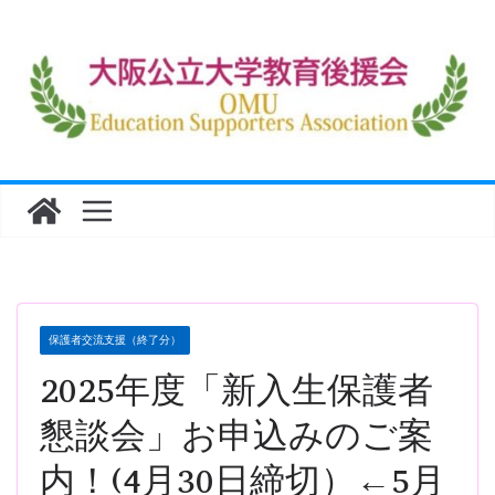
コ
ン
テ
ン
ツ
へ
ス
キ
ッ
プ
保護者交流支援（終了分）
2025年度「新入生保護者
懇談会」お申込みのご案
内！(4月30日締切）←5月