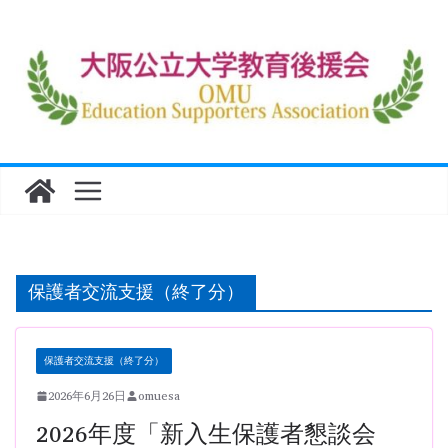
コ
ン
テ
ン
ツ
へ
ス
キ
ッ
プ
保護者交流支援（終了分）
保護者交流支援（終了分）
2026年6月26日
omuesa
2026年度「新入生保護者懇談会