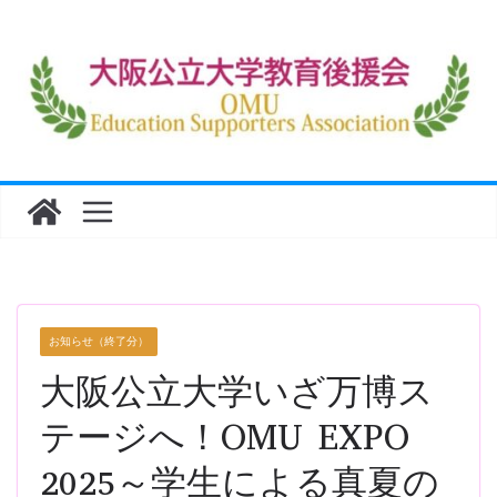
コ
ン
テ
ン
ツ
へ
ス
キ
ッ
プ
お知らせ（終了分）
大阪公立大学いざ万博ス
テージへ！OMU EXPO
2025～学生による真夏の