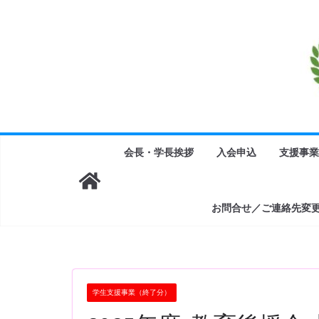
コ
ン
テ
ン
ツ
へ
ス
キ
会長・学長挨拶
入会申込
支援事業
ッ
プ
お問合せ／ご連絡先変
学生支援事業（終了分）