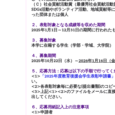
（Ｃ）社会貢献活動賞（最優秀社会貢献活動
SDGs活動やボランティア活動、地域貢献等
った団体または個人
２、表彰対象となる成績等を収めた期間
2025年1月1日～12月31日の期間に行われ
３、募集対象
本学に在籍する学生（学部・学域、大学院）
４、募集期間
2025年10月22日（水）～
2026年1月16日
５、応募方法：応募は以下の手順で行ってく
<1>
「2025年度教育後援会学生表彰申請書」
い。
<2>各表彰対象毎に必要な[提出書類]のコ
<3>上記<1><2>のファイルをメールに直接添付
出してください。
６、応募用紙記入上の注意事項
<1>申請者