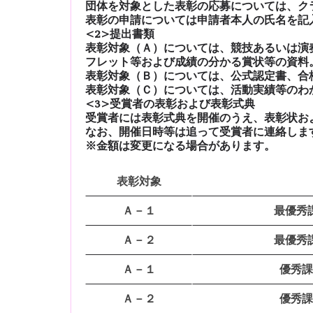
団体を対象とした表彰の応募については、ク
表彰の申請については申請者本人の氏名を記
<2>提出書類
表彰対象（Ａ）については、競技あるいは演
フレット等および成績の分かる賞状等の資料
表彰対象（Ｂ）については、公式認定書、合
表彰対象（Ｃ）については、活動実績等のわ
<3>受賞者の表彰および表彰式典
受賞者には表彰式典を開催のうえ、表彰状お
なお、開催日時等は追って受賞者に連絡します
※金額は変更になる場合があります。
表彰対象
Ａ－１
最優秀
Ａ－２
最優秀
Ａ－１
優秀課
Ａ－２
優秀課