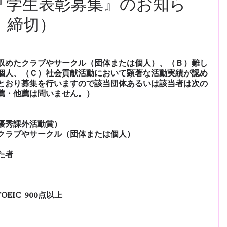
会『学生表彰募集』のお知ら
）締切）
収めたクラブやサークル（団体または個人）、（Ｂ）難し
個人、（Ｃ）社会貢献活動において顕著な活動実績が認め
とおり募集を行いますので該当団体あるいは該当者は次の
薦・他薦は問いません。）
優秀課外活動賞）
クラブやサークル（団体または個人）
た者
EIC 900点以上