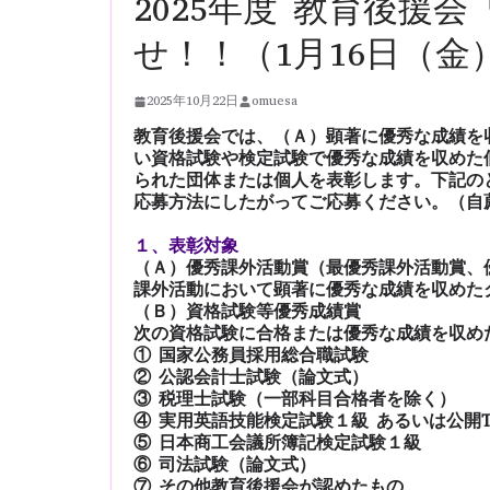
2025年度 教育後援
せ！！（1月16日（金
2025年10月22日
omuesa
教育後援会では、（Ａ）顕著に優秀な成績を
い資格試験や検定試験で優秀な成績を収めた
られた団体または個人を表彰します。下記の
応募方法にしたがってご応募ください。（自
１、表彰対象
（Ａ）優秀課外活動賞（最優秀課外活動賞、
課外活動において顕著に優秀な成績を収めた
（Ｂ）資格試験等優秀成績賞
次の資格試験に合格または優秀な成績を収め
① 国家公務員採用総合職試験
② 公認会計士試験（論文式）
③ 税理士試験（一部科目合格者を除く）
④ 実用英語技能検定試験１級 あるいは公開TO
⑤ 日本商工会議所簿記検定試験１級
⑥ 司法試験（論文式）
⑦ その他教育後援会が認めたもの