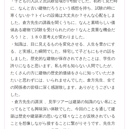
・子どもの入試２次試験会場が1号館でした。初めて見た時
に、なんと古い建物だろうという感想を持ち、試験の時に
寒くないか？トイレの設備は大丈夫か？そんな心配をしま
した。倉方先生の講義を聞くうちに、なんと素晴らしい価
値ある建物で試験を受けられたのか！なんと貴重な機会だ
ろう！と、１８０度考えが変わりました。
・知識は、目に見えるものを変化させる、人生を豊かにす
る、と実感した瞬間でした。帰宅して子どもにもその話を
しました。歴史的な建物が保存されてきたことは、学生の
誇りになると思います。私も何も知らない人間でしたが、
たくさんの方に建物の歴史的価値をさらに知っていただき
たいと思わずには、いられませんでした。倉方先生、全て
の関係者の皆様に深く感謝致します。ありがとうございま
した。
・倉方先生の講演 、見学ツアーは建築の知識のない私にと
ってもとても興味深い体験でした。今回のことを通して建
築は歴史や建築家の思いなど様々なことが反映されている
ことを想像しながら接することに繋がりそうです。先生方