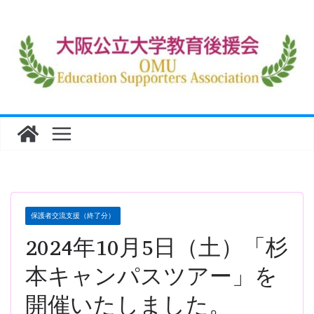
コ
ン
テ
ン
ツ
へ
ス
キ
ッ
プ
保護者交流支援（終了分）
2024年10月5日（土）「杉
本キャンパスツアー」を
開催いたしました。