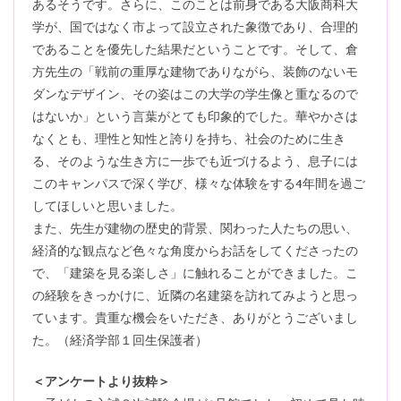
あるそうです。さらに、このことは前身である大阪商科大
学が、国ではなく市よって設立された象徴であり、合理的
であることを優先した結果だということです。そして、倉
方先生の「戦前の重厚な建物でありながら、装飾のないモ
ダンなデザイン、その姿はこの大学の学生像と重なるので
はないか」という言葉がとても印象的でした。華やかさは
なくとも、理性と知性と誇りを持ち、社会のために生き
る、そのような生き方に一歩でも近づけるよう、息子には
このキャンパスで深く学び、様々な体験をする4年間を過ご
してほしいと思いました。
また、先生が建物の歴史的背景、関わった人たちの思い、
経済的な観点など色々な角度からお話をしてくださったの
で、「建築を見る楽しさ」に触れることができました。こ
の経験をきっかけに、近隣の名建築を訪れてみようと思っ
ています。貴重な機会をいただき、ありがとうございまし
た。（経済学部１回生保護者）
＜アンケートより抜粋＞