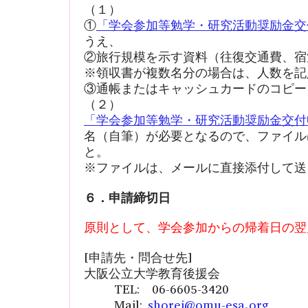
（１）
①
「学会参加等勉学・研究活動奨励金交
うえ、
②旅行規模を示す資料（往復交通費、宿
※領収書が複数名分の場合は、人数を記
③通帳またはキャッシュカードのコピー
（２）
「学会参加等勉学・研究活動奨励金交付
名（自筆）が必要となるので、ファイル
と。
※ファイルは、メールに直接添付して送
６．申請締切日
原則として、学会参加からの帰着日の翌
[申請先・問合せ先]
大阪公立大学教育後援会
TEL: 06-6605-3420
Mail:
shorei@omu-esa.org