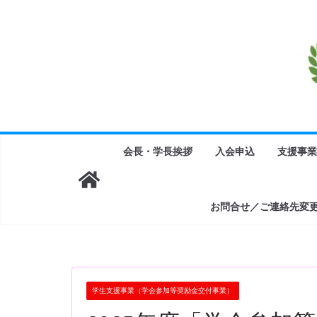
コ
ン
テ
ン
ツ
へ
ス
キ
会長・学長挨拶
入会申込
支援事業
ッ
プ
お問合せ／ご連絡先変
学生支援事業（学会参加等奨励金交付事業）