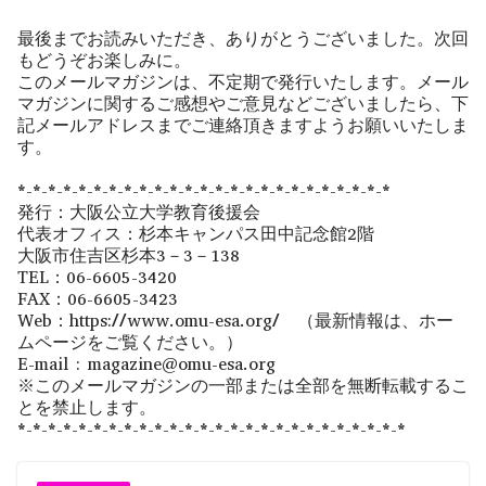
最後までお読みいただき、ありがとうございました。次回
もどうぞお楽しみに。
このメールマガジンは、不定期で発行いたします。メール
マガジンに関するご感想やご意見などございましたら、下
記メールアドレスまでご連絡頂きますようお願いいたしま
す。
*-*-*-*-*-*-*-*-*-*-*-*-*-*-*-*-*-*-*-*-*-*-*-*-*
発行：大阪公立大学教育後援会
代表オフィス：杉本キャンパス田中記念館2階
大阪市住吉区杉本3－3－138
TEL：06-6605-3420
FAX：06-6605-3423
Web：https://www.omu-esa.org/ （最新情報は、ホー
ムページをご覧ください。）
E-mail : magazine@omu-esa.org
※このメールマガジンの一部または全部を無断転載するこ
とを禁止します。
*-*-*-*-*-*-*-*-*-*-*-*-*-*-*-*-*-*-*-*-*-*-*-*-*-*