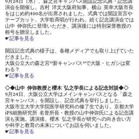
9月24日（水）、森之宮キャンパス開設記念式典・記念講
演会を開催し、吉村 洋文大阪府知事、横山 英幸大阪市長
をはじめ約400名が出席されました。式典では開設宣言や
テープカット、大学歌斉唱が行われ、続く記念講演会では
山中 伸弥氏に登壇いただき、講演後には特別栄誉教授の
称号を贈呈しました。
☛
記事を見る
開設記念式典の様子は、各種メディアでも取り上げていた
だきました。
大阪公立大の森之宮”新キャンパス”で大阪・ヒガシは変
わる？
☛
記事を見る
◇◆山中 伸弥教授と櫻木 弘之学長による記念対談◆◇
9月24日、大阪公立大学はメインキャンパスとなる「森之
宮キャンパス」を開設し、記念式典を挙行しました。
大阪市立大学大学院医学研究科の修了生であり、京都大学
iPS細胞研究所 名誉所長・教授の山中伸弥氏による記念講
演も実施。講演後、櫻木 弘之学長が研究への向き合い方
や科学と教育の未来についてお話を伺いました。
☛
記事を見る